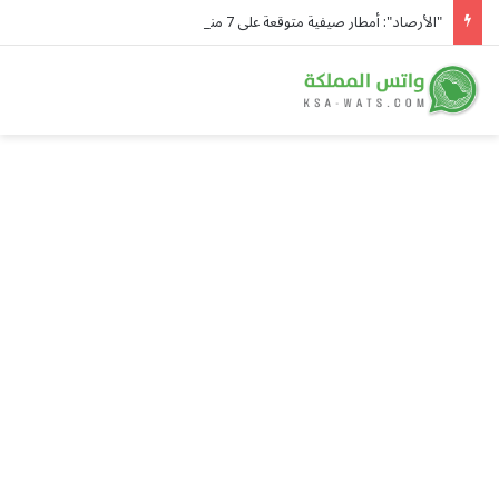
"الأرصاد": أمطار صيفية متوقعة على 7 مناطق