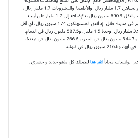
و233.9 مليون ريال على المجوهرات، بانخفاض نسبته 10.5%.[br]وانخفض حجم الإنفاق على السلع والخدمات المتنوعة
لتصل إلى 1.3 مليار ريال، فيما بلغ الإنفاق على المطاعم والمقاهي 1.7 مليار ريال، والأطعمة والمشروبات 1.7 مليار ريال،
والاتصالات 103.6 مليون ريال، بانخفاض نسبته 14.7%، والنقل 690.3 مليون ريال، بالإضافة إلى 1.7 مليار على أوجه
إنفاق أخرى.[br]وعلى مستوى المدن، كان الانخفاض الأكبر في مدينة حائل، إذ أنفق المستهلكون 174 مليون ريال، أي أقل
من الفترة السابقة بـ10.3%، فيما شهدت الرياض إنفاق 3.9 مليار ريال، وجدة 1.5 مليار، و587.5 مليون ريال في الدمام.
[br]كما تم إنفاق 444.1 مليون ريال في المدينة المنورة، و344.7 مليون ريال في الخبر، و266.6 مليون ريال في بريدة،
بر الواتساب مجاناً
انقر هنا
ليصلك كل ماهو جديد و حصري .