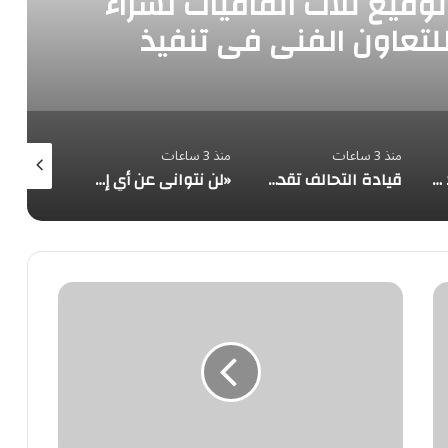
توقيع ثلاث اتفاقيات لشراء
للتعاون الفني في تنفيذ
 الشمسية في سوريا
منذ 3 ساعات
منذ 3 ساعات
منذ 3 ساعات
التحالف: إصابة عدد (11) من المدنيين بمنطقة نجران نتيجة اعتداءات إرهابية حوثية
قيادة التحالف تقدم التعازي في شهداء القوات المسلحة اليمنية الأبطال نتيجة الهجوم الحوثي الغادر
«لن نتوانى عن أي إجراء».. مصدر سعودي مسؤول: تقارير استخباراتية عن تنسيق مليشياوي بإشراف الحرس الثوري للاعتداء على المملكة
محلل
فني:
الهلال
وصل
لمستوى
مخيف
وينفذ
الأفكار