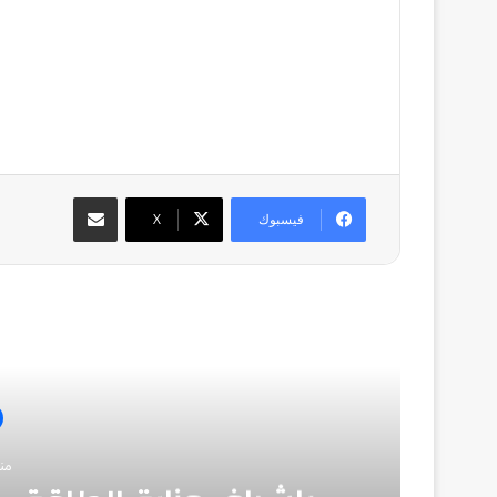
مشاركة عبر البريد
فيسبوك
‫X
أق
من