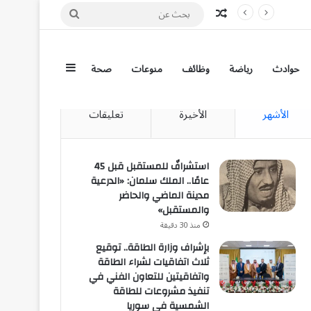
مقال عشوائي
بحث
عن
إضافة عمود جان
حوادث
رياضة
وظائف
منوعات
صحة
الأشهر
الأخيرة
تعليقات
استشرافٌ للمستقبل قبل 45
عامًا.. الملك سلمان: «الدرعية
مدينة الماضي والحاضر
والمستقبل»
منذ 30 دقيقة
بإشراف وزارة الطاقة.. توقيع
ثلاث اتفاقيات لشراء الطاقة
واتفاقيتين للتعاون الفني في
تنفيذ مشروعات للطاقة
الشمسية في سوريا