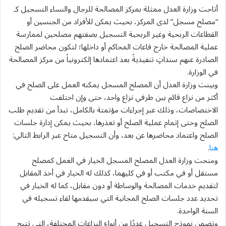
أتاحت وزارة العدل ممثلة بمركز المصالحة للرجال والنساء التسجيل كـ
“مصلح مسجل” لدى المركز، بحيث يمكن للأفراد من الجنسين أو
القطاعات الربحية وغير الربحية التسجيل بصفتهم مصلحين لممارسة
عملية المصالحة خارج قاعات المحاكم أو داخلها؛ لتكون محاضر الصلح
الصادرة عنهم سنداتٍ تنفيذيةً بعد اعتمادها إلكترونياً من مركز المصالحة
في الوزارة.
وبينت وزارة العدل أن المصلح المسجل يمكنه العمل على الصلح في
أكثر من نزاع قائم بين طرفي نزاع واحد، حتى وإن اختلفت
الاختصاصات، وذلك عبر إجراءات مؤتمتة بالكامل، تبدأ من تقديم طلب
الصلح وحتى إتمام عملية الصلح أو تعذرها، بحيث يمكن إدارة جلسات
الصلح واعتماد محاضرها عن بعد، وأن التسجيل متاح عبر الرابط التالي:
هنا
.
ومنحت وزارة العدل المصلح المسجل الخيار في العمل كمصلح
مستقل أو في مكتب أو في كليهما، كذلك له الخيار في أخذ المقابل
لتقديم خدمات المصالحة والوساطة أو دون مقابل، كما له الخيار في
تحديد عدد جلسات الصلح المجانية التي سيقدمها لقاء تسجيله في
السنة الواحدة.
وتضمن نموذج التسجيل عددًا من أنواع النزاعات المختلفة، التي تتيح