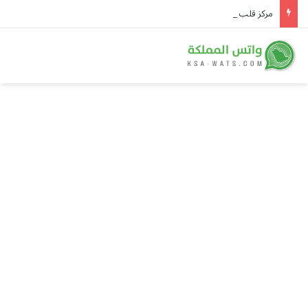
مركز قلب المدينة المنورة ينجح في أكثر من 70 عملية لعلاج انعكاس الشرايين الكبرى للأطفال