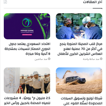
آخر المقالات
مركز قلب المدينة المنورة ينجح
الاتحاد السعودي يعتمد جدول
في أكثر من 70 عملية لعلاج
الدوري الممتاز للسيدات بمشاركة
انعكاس الشرايين الكبرى للأطفال
8 أندية و56 مباراة
منذ ساعة واحدة
منذ ساعتين
2.5 مليون م³ يوميًا.. 4 مشروعات
شركة توزيع وتسويق السيارات
للمياه المحلاة بالجبيل ورأس الخير
المحدودة تسلّط الضوء على