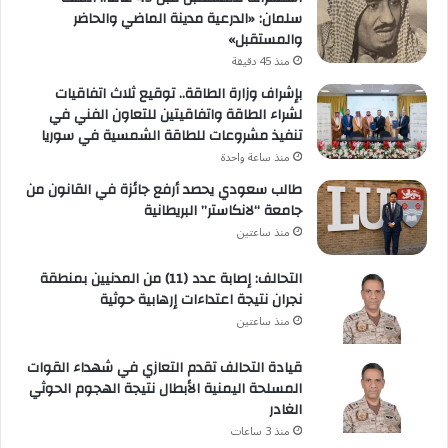
سلمان: «الدرعية مدينة الماضي والحاضر
والمستقبل»
منذ 45 دقيقة
بإشراف وزارة الطاقة.. توقيع ثلاث اتفاقيات
لشراء الطاقة واتفاقيتين للتعاون الفني في
تنفيذ مشروعات للطاقة الشمسية في سوريا
منذ ساعة واحدة
طالب سعودي يحصد أرفع جائزة في القانون من
جامعة “لانكاستر” البريطانية
منذ ساعتين
التحالف: إصابة عدد (11) من المدنيين بمنطقة
نجران نتيجة اعتداءات إرهابية حوثية
منذ ساعتين
قيادة التحالف تقدم التعازي في شهداء القوات
المسلحة اليمنية الأبطال نتيجة الهجوم الحوثي
الغادر
منذ 3 ساعات