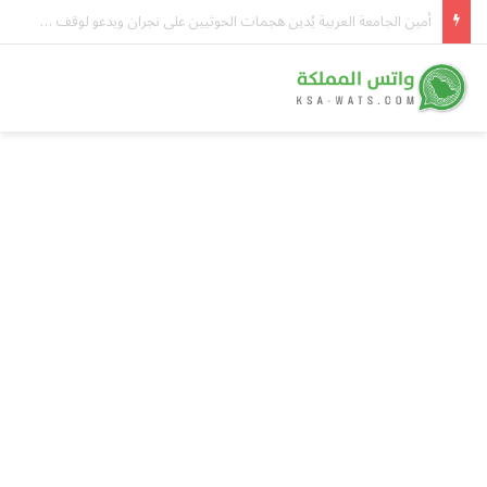
تاسي.. لماذا لم يواكب صعود الأسواق العالمية؟