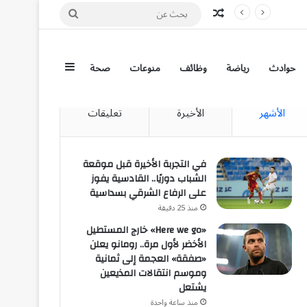
مقال عشوائي
بحث
«Here we go» خارج المستطيل الأخضر لأول مرة.. رومانو يعلن «صفقة» العجمة إلى ثمانية وموسم انتقالات المذيعين يشتعل
عن
إضافة عمود جان
حوادث
رياضة
وظائف
منوعات
صحة
الأشهر
الأخيرة
تعليقات
في التجربة الأخيرة قبل موقعة
الشباب دوريًا.. القادسية يفوز
على الرفاع الشرقي بسداسية
منذ 25 دقيقة
«Here we go» خارج المستطيل
الأخضر لأول مرة.. رومانو يعلن
«صفقة» العجمة إلى ثمانية
وموسم انتقالات المذيعين
يشتعل
منذ ساعة واحدة