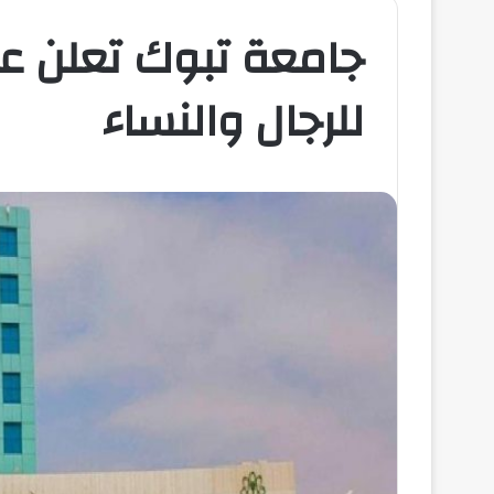
جامعة تبوك تعلن ع
للرجال والنساء