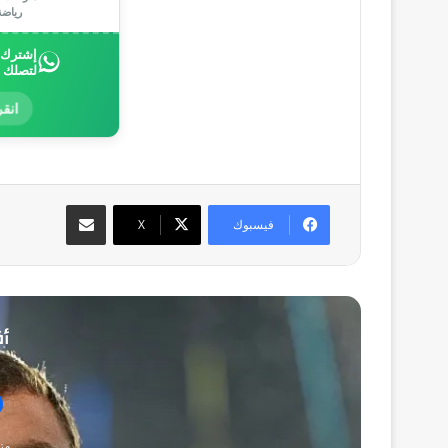
رياض
إشترك ب
لتصلك 
انقر
مشاركة عبر البريد
فيسبوك
‫X
أق
من