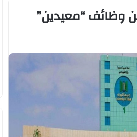
ن وظائف “معيدين”