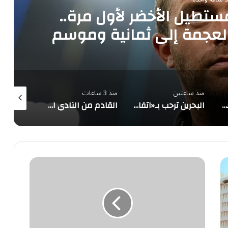
 خارج المستطيل الأخضر لأول مرة..
لعجمة إلى ثمانية وموسم
لمذيعين يشتعل
منذ ساعتين
منذ 3 ساعات
منذ 4 ساعات
ابن سمار يُشيد باتفاقية مكة للدفاع المشترك بين السعودية وتركيا وباكستان
البحرين ترحب بـ«اتفاقية مكة للدفاع المشترك» الموقَّعة بين السعودية وتركيا وباكستان
القادم من النادي الأهلي.. الخلود يعزّز صفوفه باللاعب ياسين الزبيدي
19
وظيفة
شاغرة
في
مستشفى
القوات
المسلحة