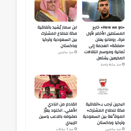
«Here we go» خارج
ابن سمار يُشيد باتفاقية
المستطيل الأخضر لأول
مكة للدفاع المشترك
مرة.. رومانو يعلن
بين السعودية وتركيا
«صفقة» العجمة إلى
وباكستان
ثمانية وموسم انتقالات
منذ ساعتين
المذيعين يشتعل
منذ ساعة واحدة
البحرين ترحب بـ«اتفاقية
القادم من النادي
مكة للدفاع المشترك»
الأهلي.. الخلود يعزّز
الموقَّعة بين السعودية
صفوفه باللاعب ياسين
وتركيا وباكستان
الزبيدي
منذ ساعتين
منذ 3 ساعات