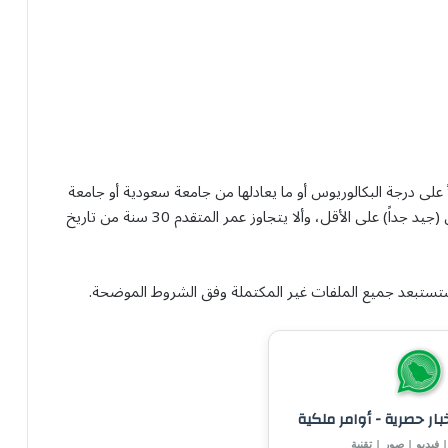
لى درجة البكالوريوس أو ما يعادلها من جامعة سعودية أو جامعة
أخرى معترف بها، وأن يكون تقديره العام في البكالوريوس (جيد جداً) على الأقل، وألا يتجاوز عمر المتقدم 30 سنة من تاريخ
ما ستستبعد جميع الملفات غير المكتملة وفق الشروط الموضحة.
خبار حصرية - أوامر ملكية
 فيديو | صور | تقنية