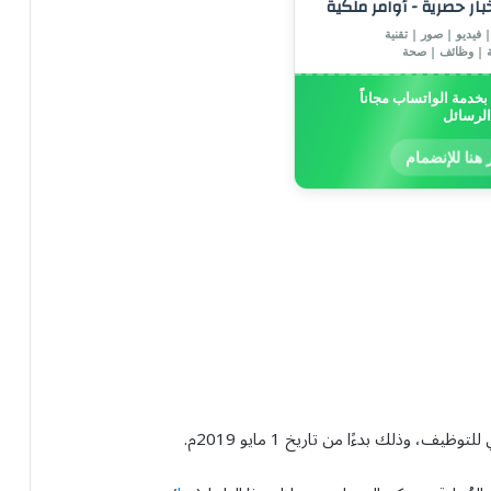
خبار حصرية - أوامر ملكية
 فيديو | صور | تقنية
ة | وظائف | صحة
خدمة الواتساب مجاناً
الرسائل
 هنا للإنضمام
، وذلك بدءًا من تاريخ 1 مايو 2019م.