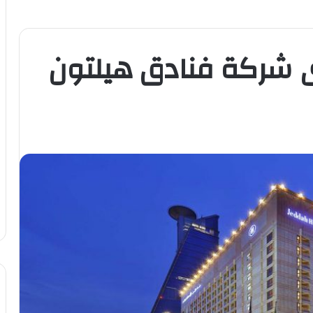
ى شركة فنادق هيلتون