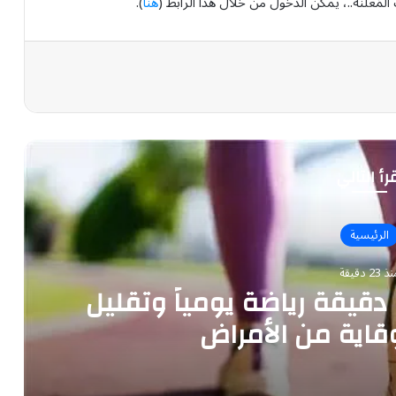
مُعلنة..، يمكن الدخول من خلال هذا الرابط (
هنا
).
رأ التالي
الرئيسية
 23 دقيقة
«الخضيري» يوصي بـ 20 دقيقة رياضة يومياً وتقليل
قاية من الأمراض