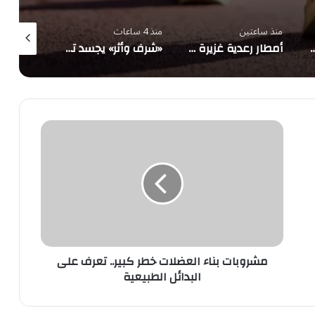
منذ ساعتين
منذ 4 ساعات
منذ 5 ساعات
ى كل الجبهات».. الجيش اليمني يرد بعمل عسكري واسع ضد مليشيا الحوثي
أمطار رعدية غزيرة مع برد على جازان وعسير وحرارة شديدة في الرياض والشرقية
«شرف وأثر» يجسد تحول السعودية لنموذج عالمي لضيوف الرحمن
مشروبات
بناء
العضلات
خطر
كبير..
تعرف
على
البدائل
الطبيعية
مشروبات بناء العضلات خطر كبير.. تعرف على
البدائل الطبيعية