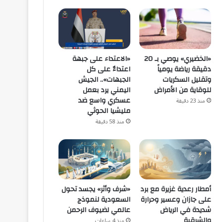
«الاعتداء على جبهة
«الخضيري» يوصي بـ 20
اعتداءٌ على كل
دقيقة رياضة يومياً
الجبهات».. الجيش
وتقليل السكريات
اليمني يرد بعمل
للوقاية من الأمراض
عسكري واسع ضد
منذ 23 دقيقة
مليشيا الحوثي
منذ 58 دقيقة
أمطار رعدية غزيرة مع برد
«شرف وأثر» يجسد تحول
على جازان وعسير وحرارة
السعودية لنموذج
شديدة في الرياض
عالمي لضيوف الرحمن
والشرقية
منذ 4 ساعات