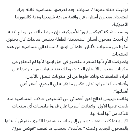
.
توفيت طفلة عمرها 7 سنوات، بعد تعرضها لحساسية قاتلة جراء
استخدام معجون أسنان، في واقعة مروعة شهدتها ولاية كاليفورنيا
الأميركية.
وحسب شبكة “فوكس نيوز” الأميركية، فإن مونيك ألتاميرانو، لم تنتبه
أن أحدث معجون أسنان استخدمته الطفلة دينيس سالدات كان يحتوي
مكونا من منتجات الألبان، علما أن ابنتها كانت تعاني حساسية من هذه
المنتجات.
واعترفت الأم بأنها تشعر بالتقصير في حق ابنتها لأنها لم تتحقق من
مكونات معجون الأسنان الجديد، وذلك بعد سنوات من حرصها على
قراءة الملصقات وتأكد خلوها من أي مكونات تتعلق بالألبان.
وأضافت ألتاميرانو: “على عكس ما يقوله لي الجميع، أشعر أنني
أهملتها”.
وكانت دينيس تعالج لدى أخصائي في تشخيص حالات الحساسية منذ
بلغت عامها الأول، واعتادت أسرتها على قراءة ملصقات أي منتجات
للتأكد من أنها آمنة لها.
لكن بينما كانت تقف دينيس إلى جانب شقيقتها الكبرى، تفرش أسنانها
بالمعجون الجديد وقعت “المأساة”، بحسب ما تصف “فوكس نيوز”.