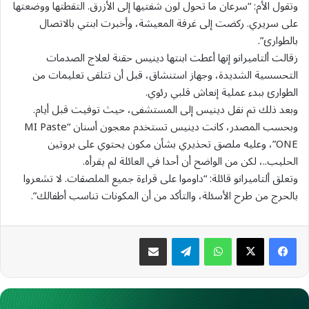
وتقول الأم: “سرعان ما تحول لون شفتيها إلى الأزرق. التقطتها ووضعتها
على سريري. ركضت إلى غرفة المعيشة، وأخبرت ابنتي بالاتصال
بالطوارئ”.
زقالت ألتاميرانو إنها أعطت ابنتها دينيس حقنة لعلاج الصدمات
التحسسية الشديدة، وجهاز استنشاق، قبل أن تتلقى تعليمات من
الطوارئ ببدء عملية إنعاش قلبي رئوي.
وبعد ذلك تم نقل دينيس إلى المستشفى، حيث توفيت قبل أيام.
وبحسب المصدر، كانت دينيس تستخدم معجون أسنان “MI Paste
ONE”، وعليه ملصق تحذيري بشأن مكون يحتوي على بروتين
الحليب..، لكن من الواضح أن أحدا في العائلة لم يقرأه.
وتعلق ألتاميرانو قائلة: “داوموا على قراءة جميع الملصقات. لا تشعروا
بالحرج من طرح الأسئلة، والتأكد من أن المكونات تناسب أطفالك”.
واتساب
تيلقرام
مشاركة عبر البريد