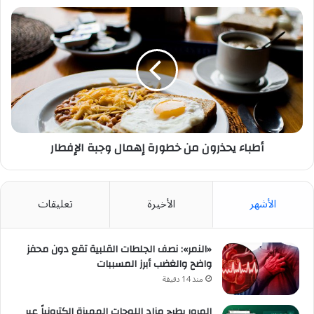
أطباء
يحذرون
من
خطورة
إهمال
وجبة
الإفطار
أطباء يحذرون من خطورة إهمال وجبة الإفطار
الأشهر
الأخيرة
تعليقات
«النمر»: نصف الجلطات القلبية تقع دون محفز
واضح والغضب أبرز المسببات
منذ 14 دقيقة
المرور يطرح مزاد اللوحات المميزة إلكترونياً عبر