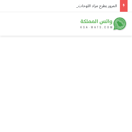
المرور يطرح مزاد اللوحات المميزة إلكترونياً عبر «أبشر» حتى الاثنين