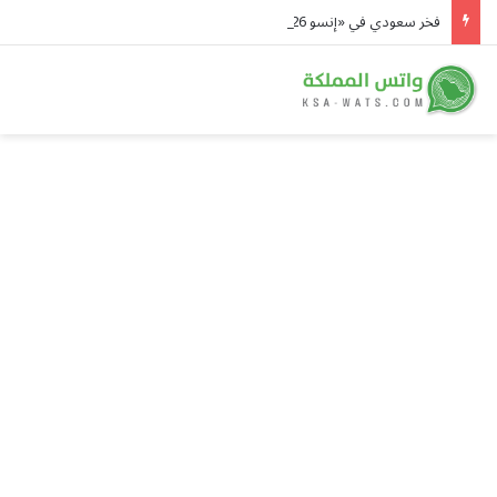
فخر سعودي في «إنسو 2026».. أمجد آل درويش يحصد المركز الأول ولقب سفير العلوم النووية