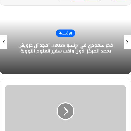
الرئيسية
فخر سعودي في «إنسو 2026».. أمجد آل درويش
يحصد المركز الأول ولقب سفير العلوم النووية
#وظائف
إدارية
وبحثية
شاغرة
في
جامعة
كاوست