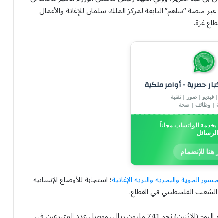
2023 بإطلاق حملة شعبية عبر منصة “ساهم” التابعة لمركز الملك سلمان للإغاثة والأعمال
اع غزة.
خبار حصرية - أوامر ملكية
 فيديو | صور | تقنية
ة | وظائف | صحة
خدمة الواتساب مجاناً
الرسائل
 هنا للإنضمام
سور الجوية والبحرية والبرية الإغاثية
؛ استجابة للأوضاع الإنسانية
 الشعب الفلسطيني في القطاع.
وبحسب منصة ساهم فقد بلغ إجمالي التبرعات لغاية ظهر اليوم (الاثنين) نحو 741 مليون ريال، ووصل عدد المتبرعين في