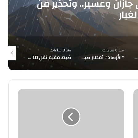
 جازان وعسير.. وتحذير من
لغبار
منذ 6 ساعات
منذ 8 ساعات
منذ 8 ساعات
حالة الطقس المتوقعة ليوم الجمعة
"الأرصاد": أمطار صيفية متوقعة على 7 مناطق
ضبط مقيم نقل 10 مخالفين لأمن الحدود بجازان
الصحة
اللبنانية:
قتيل
وإصابة
8
أشخاص
جراء
غارتين