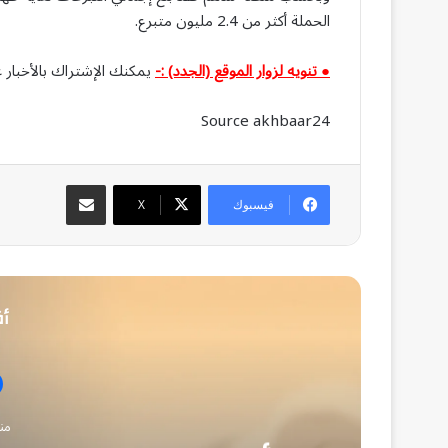
الحملة أكثر من 2.4 مليون متبرع.
● تنويه لزوار الموقع (الجدد) :-
يمكنك الإشتراك بالأخبار ع
Source akhbaar24
مشاركة عبر البريد
فيسبوك
‫X
أق
من