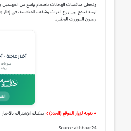
وتحظى منافسات الهجانات باهتمام واسع من المهتمين با
وصون الموروث الوطني.
أخبار عاجلة - أ
منوعات |
رياض
إشترك ب
لتصلك 
انقر
● تنويه لزوار الموقع (الجدد) :-
يمكنك الإشتراك بالأخبار ع
Source akhbaar24