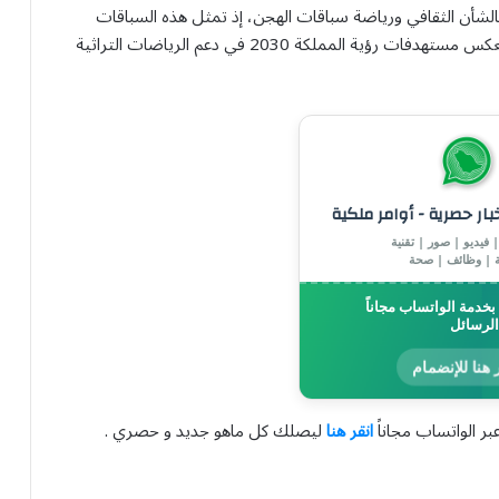
لشأن الثقافي ورياضة سباقات الهجن، إذ تمثل هذه السباقات
لوحة تجمع بين روح التراث وشغف المنافسة، في إطار يعكس مستهدفات رؤية المملكة 2030 في دعم الرياضات التراثية
خبار حصرية - أوامر ملكية
 فيديو | صور | تقنية
ة | وظائف | صحة
خدمة الواتساب مجاناً
الرسائل
 هنا للإنضمام
بر الواتساب مجاناً
انقر هنا
ليصلك كل ماهو جديد و حصري .