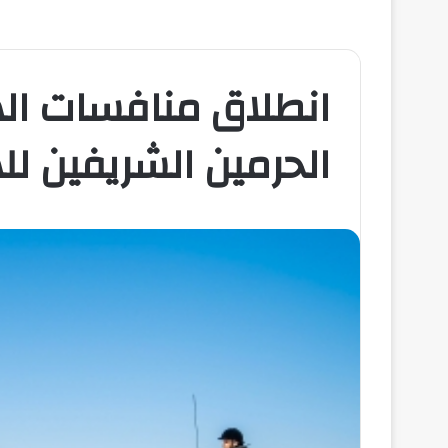
انطلاق منافسات اله
الحرمين الشريفين للهجن