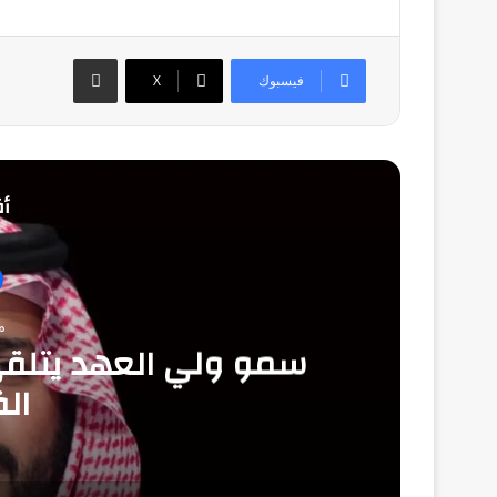
مشاركة عبر البريد
فيسبوك
‫X
أق
منذ
سمو ولي العهد يتلقى ا
ال