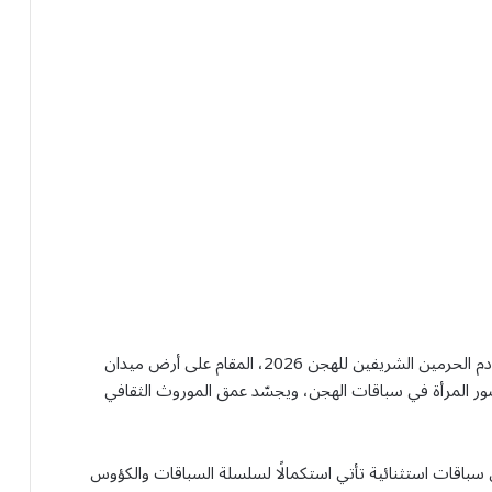
تنطلق غدًا منافسات الهجانات ضمن فعاليات مهرجان خادم الحرمين الشريفين للهجن 2026، المقام على أرض ميدان
 المرأة في سباقات الهجن، ويجسّد عمق الموروث الثقافي
اقات استثنائية تأتي استكمالًا لسلسلة السباقات والكؤوس