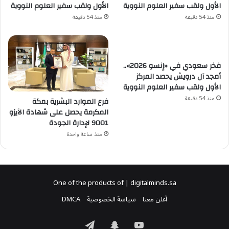
الأول ولقب سفير العلوم النووية
الأول ولقب سفير العلوم النووية
منذ 54 دقيقة
منذ 54 دقيقة
فخر سعودي في «إنسو 2026»..
أمجد آل درويش يحصد المركز
الأول ولقب سفير العلوم النووية
منذ 54 دقيقة
فرع الموارد البشرية بمكة
المكرمة يحصل على شهادة الآيزو
9001 لإدارة الجودة
منذ ساعة واحدة
One of the products of | digitalminds.sa
أعلن معنا
سياسة الخصوصية
DMCA
‫YouTube
سناب
تيلقرام