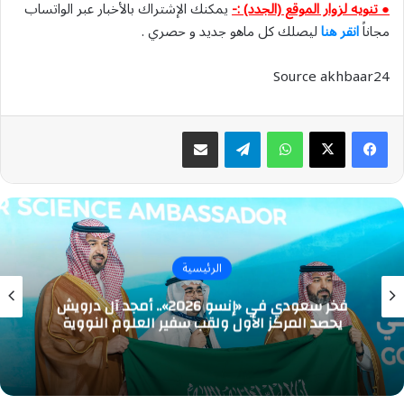
● تنويه لزوار الموقع (الجدد) :-
يمكنك الإشتراك بالأخبار عبر الواتساب
مجاناً
انقر هنا
ليصلك كل ماهو جديد و حصري .
Source akhbaar24
واتساب
تيلقرام
مشاركة عبر البريد
الرئيسية
فخر سعودي في «إنسو 2026».. أمجد آل درويش
يحصد المركز الأول ولقب سفير العلوم النووية