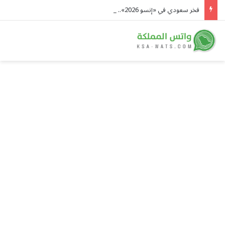
فخر سعودي في «إنسو 2026».. أمجد آل درويش يحصد المركز الأول ولقب سفير العلوم النووية