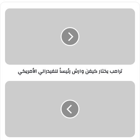
ترامب
يختار
كيفن
وارش
رئيساً
للفيدرالي
الأمريكي
ترامب يختار كيفن وارش رئيساً للفيدرالي الأمريكي
الأوركسترا
السعودية
تجسد
الفن
الوطني
في
أجواء
مرايا
التاريخية